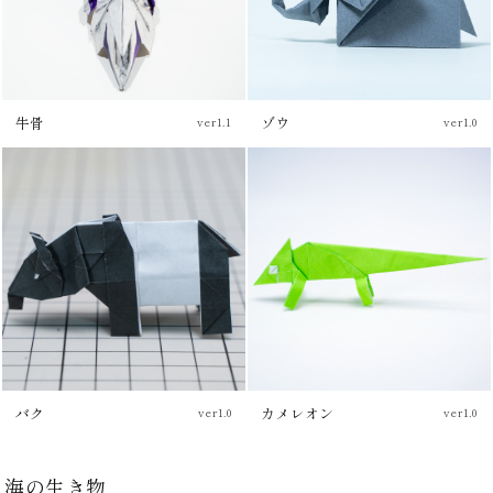
牛骨
ゾウ
ver1.1
ver1.0
チュートリアル
カメレオン
バク
ver1.0
ver1.0
海の生き物
チュートリアル
チュートリアル