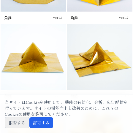
角錐
角錐
ver1.6
ver1.7
チュートリアル
チュートリアル
角錐
角錐
ver1.8
ver1.9
当サイトはCookieを使用して、機能の有効化、分析、広告配信を
行っています。サイトの機能向上と改善のために、これらの
チュートリアル
チュートリアル
Cookieの使用を許可してください。
拒否する
許可する