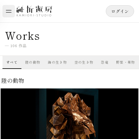
ログイン
Works
—
106
作品
すべて
陸の動物
海の生き物
空の生き物
恐竜
野菜・果物
陸の動物