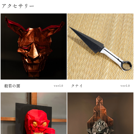
アクセサリー
般若の面
クナイ
ver1.0
ver1.0
チュートリアル
ブログ