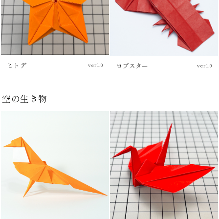
ヒトデ
ロブスター
ver1.0
ver1.0
チュートリアル
空の生き物
チュートリアル