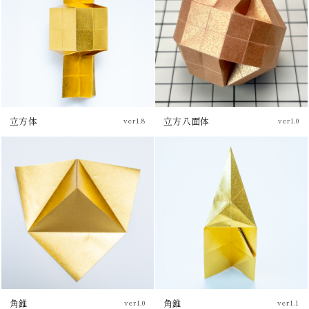
立方体
立方八面体
ver1.8
ver1.0
チュートリアル
チュートリアル
角錐
角錐
ver1.0
ver1.1