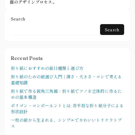
鹿のデザインプロセス。
Search
Search
Recent Posts
折り紙におすすめの紙11種類と選び方
折り紙のための紙選び入門｜薄さ・大きさ・コシで考える
基礎知識
折り紙で作る鋭角三角錐：折り紙でツノを立体的に作るた
めの基本構造
ポリゴン・コンポーネントとは: 非平坦な折り紙分子による
形状設計
一枚の紙から生まれる、シンプルでかわいいトリケラトプ
ス