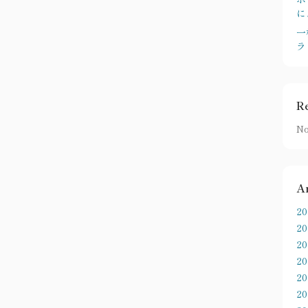
に
一
ラ
R
No
A
2
2
2
2
2
2