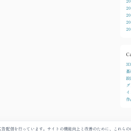
2
2
2
2
2
C
3D
基
設
グ
イ
作
、広告配信を行っています。サイトの機能向上と改善のために、これらのC