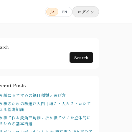
ログイン
JA
EN
arch
Search
ecent Posts
り紙におすすめの紙11種類と選び方
り紙のための紙選び入門｜薄さ・大きさ・コシで
える基礎知識
り紙で作る鋭角三角錐：折り紙でツノを立体的に
るための基本構造
リゴン・コンポーネントとは: 非平坦な折り紙分子