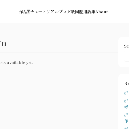
作品
チュートリアル
ブログ
紙図鑑
用語集
About
▼
gn
Se
sts available yet.
R
折
折
考
折
作
ポ